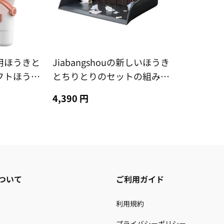
用ほうきと
Jiabangshouの新しいほうき
フトほうき
とちりとりのセットの組み合
バスルーム
わせの掃除用ほうき柔らかい
4,390 円
ティファク
毛の家庭用ほうき掃除毛屋内
ゴミ
ついて
ご利用ガイド
利用規約
プライバシーポリシー