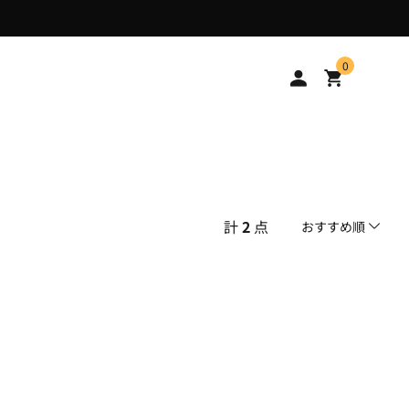
0
計
2
点
おすすめ順
おすすめ順
安い順
高い順
新着順
古い順